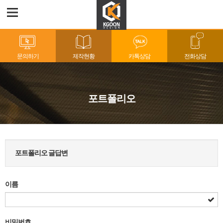
문의하기
제작현황
카톡상담
전화상담
포트폴리오
포트폴리오 글답변
이름
비밀번호