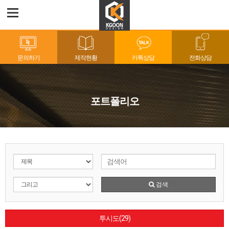
문의하기
제작현황
카톡상담
전화상담
포트폴리오
검색
투시도(29)