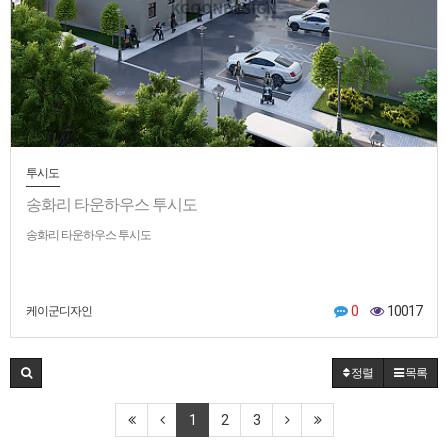
투시도
송화리 타운하우스 투시도
송화리 타운하우스 투시도
0
10017
케이군디자인
정렬
목록
1
2
3