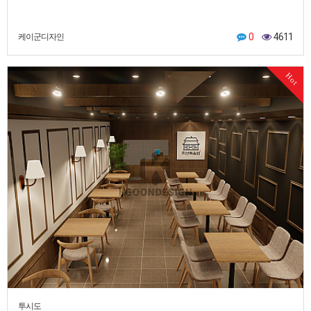
0
4611
케이군디자인
Hot
투시도