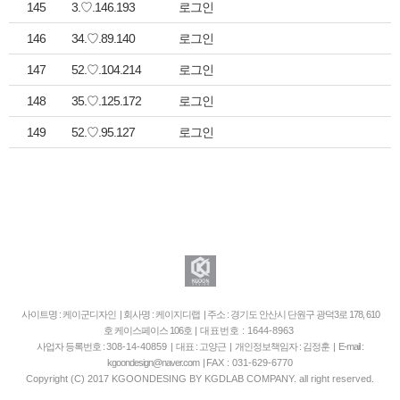
145
3.♡.146.193
로그인
146
34.♡.89.140
로그인
147
52.♡.104.214
로그인
148
35.♡.125.172
로그인
149
52.♡.95.127
로그인
사이트명 : 케이군디자인 | 회사명 : 케이지디랩 | 주소 : 경기도 안산시 단원구 광덕3로 178, 610
호 케이스페이스 106호
| 대표번호 : 1644-8963
사업자 등록번호 :
308-14-40859
| 대표 : 고양근 | 개인정보책임자 : 김정훈 | E-mail :
kgoondesign@naver.com |
FAX : 031-629-6770
Copyright (C) 2017 KGOONDESING BY KGDLAB COMPANY. all right reserved.