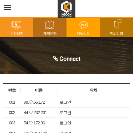
문의하기
제작현황
카톡상담
전화상담
Connect
번호
이름
위치
001
98.♡.66.172
로그인
002
44.♡.232.231
로그인
003
54.♡.172.96
로그인