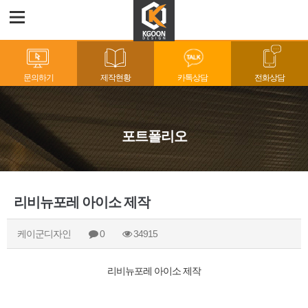
문의하기
제작현황
카톡상담
전화상담
포트폴리오
리비뉴포레 아이소 제작
케이군디자인
0
34915
리비뉴포레 아이소 제작