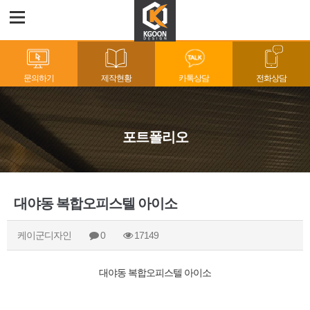
문의하기
제작현황
카톡상담
전화상담
포트폴리오
대야동 복합오피스텔 아이소
케이군디자인
0
17149
대야동 복합오피스텔 아이소