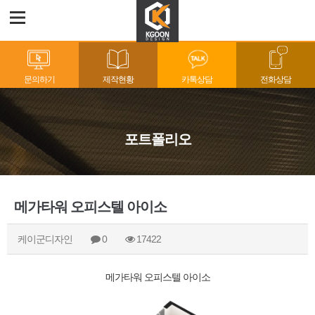
문의하기
제작현황
카톡상담
전화상담
포트폴리오
메가타워 오피스텔 아이소
케이군디자인
0
17422
메가타워 오피스텔 아이소