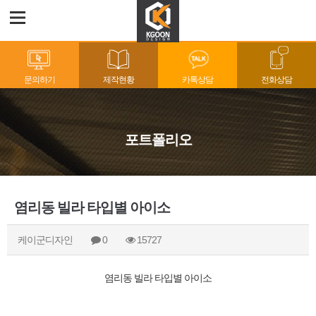
문의하기
제작현황
카톡상담
전화상담
포트폴리오
염리동 빌라 타입별 아이소
케이군디자인
0
15727
염리동 빌라 타입별 아이소