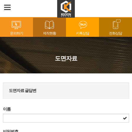
문의하기
제작현황
카톡상담
전화상담
도면자료
도면자료 글답변
이름
비밀번호